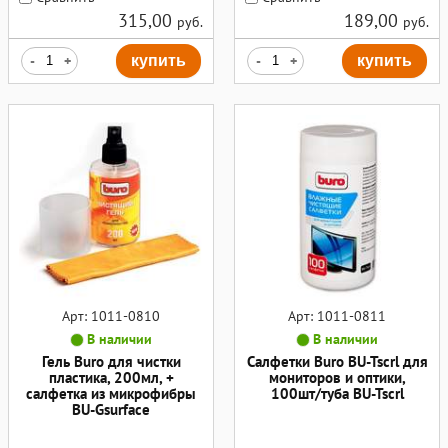
315,00
189,00
руб.
руб.
-
+
купить
-
+
купить
Арт: 1011-0810
Арт: 1011-0811
В наличии
В наличии
Гель Buro для чистки
Салфетки Buro BU-Tscrl для
пластика, 200мл, +
мониторов и оптики,
салфетка из микрофибры
100шт/туба BU-Tscrl
BU-Gsurface