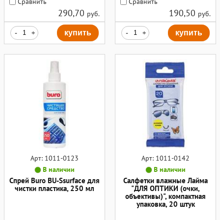
Сравнить
Сравнить
290,70
190,50
руб.
руб.
-
+
купить
-
+
купить
Арт: 1011-0123
Арт: 1011-0142
В наличии
В наличии
Спрей Buro BU-Ssurface для
Салфетки влажные Лайма
чистки пластика, 250 мл
"ДЛЯ ОПТИКИ (очки,
объективы)", компактная
упаковка, 20 штук