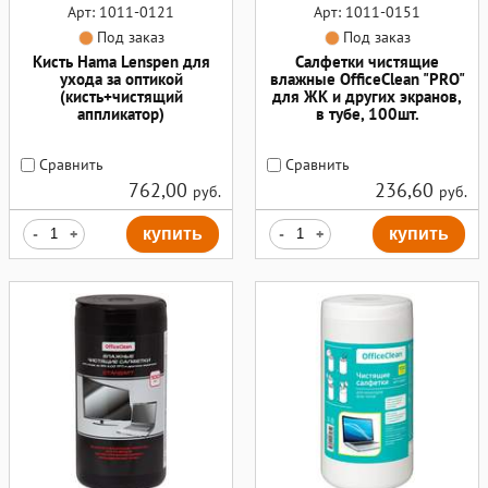
Арт: 1011-0121
Арт: 1011-0151
Под заказ
Под заказ
Кисть Hama Lenspen для
Салфетки чистящие
ухода за оптикой
влажные OfficeClean "PRO"
(кисть+чистящий
для ЖК и других экранов,
аппликатор)
в тубе, 100шт.
Сравнить
Сравнить
762,00
236,60
руб.
руб.
-
+
купить
-
+
купить