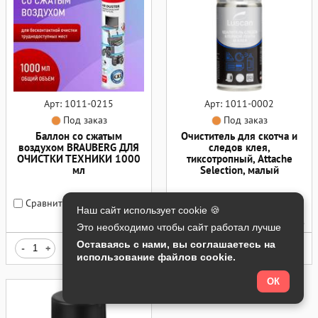
Арт: 1011-0215
Арт: 1011-0002
Под заказ
Под заказ
Баллон со сжатым
Очиститель для скотча и
воздухом BRAUBERG ДЛЯ
следов клея,
ОЧИСТКИ ТЕХНИКИ 1000
тиксотропный, Attache
мл
Selection, малый
Сравнить
Сравнить
Наш сайт использует cookie 🍪
268,40
240,00
руб.
руб.
Это необходимо чтобы сайт работал лучше
Оставаясь с нами, вы соглашаетесь на
-
+
купить
-
+
купить
использование файлов cookie.
ОК