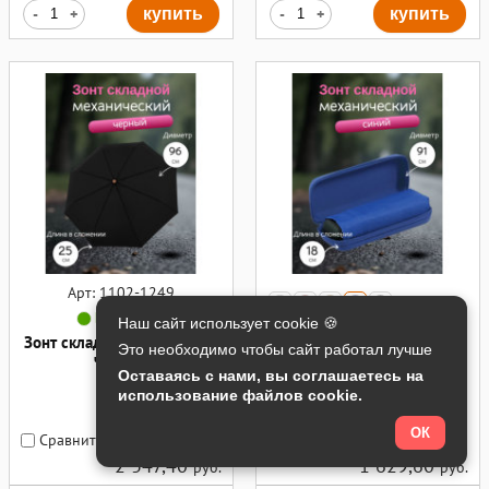
-
+
купить
-
+
купить
Арт: 1102-1249
В наличии
Наш сайт использует cookie 🍪
Арт: 1102-1235
Зонт складной Nature Mini,
Это необходимо чтобы сайт работал лучше
черный
В наличии
Оставаясь с нами, вы соглашаетесь на
Зонт складной Five, синий
использование файлов cookie.
ОК
Сравнить
Сравнить
2 347,40
1 629,60
руб.
руб.